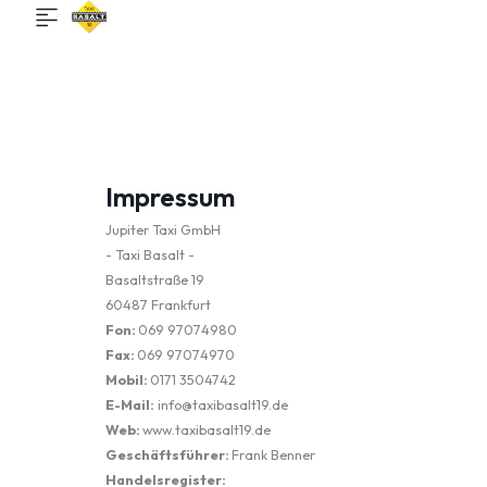
Impressum
Jupiter Taxi GmbH
- Taxi Basalt -
Basaltstraße 19
60487 Frankfurt
Fon:
069 97074980
Fax:
069 97074970
Mobil:
0171 3504742
E-Mail:
info@taxibasalt19.de
Web:
www.taxibasalt19.de
Geschäftsführer:
Frank Benner
Handelsregister: